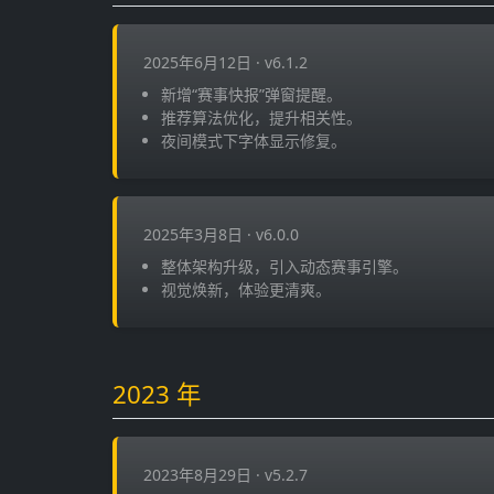
2025年6月12日 · v6.1.2
新增“赛事快报”弹窗提醒。
推荐算法优化，提升相关性。
夜间模式下字体显示修复。
2025年3月8日 · v6.0.0
整体架构升级，引入动态赛事引擎。
视觉焕新，体验更清爽。
2023 年
2023年8月29日 · v5.2.7