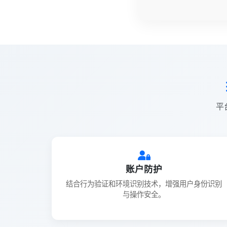
平
账户防护
结合行为验证和环境识别技术，增强用户身份识别
与操作安全。