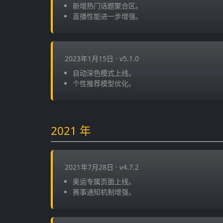
新增热门话题聚合区。
直播性能进一步增强。
2023年1月15日 · v5.1.0
自动深色模式上线。
个性推荐模型优化。
2021 年
2021年7月28日 · v4.7.2
奥运专属页面上线。
赛事通知机制增强。