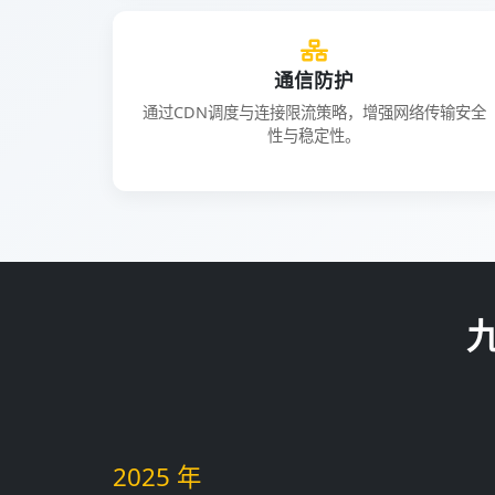
通信防护
通过CDN调度与连接限流策略，增强网络传输安全
性与稳定性。
九
2025 年