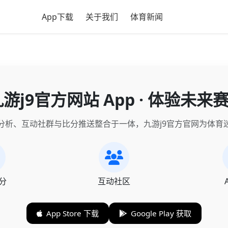
App下载
关于我们
体育新闻
九游j9官方网站 App · 体验未来
分析、互动社群与比分推送整合于一体，九游j9官方官网为体育
分
互动社区
App Store 下载
Google Play 获取