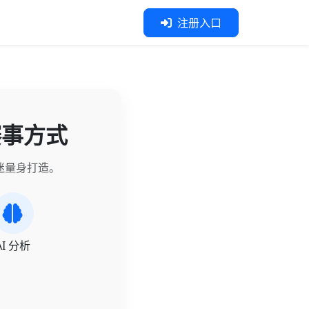
注册入口
赛事方式
迷量身打造。
AI 分析