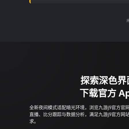
探索深色界
下载官方 A
全新夜间模式适配暗光环境，浏览九游j9官方官
直播、比分跟踪与数据分析，满足九游j9官方网
求。